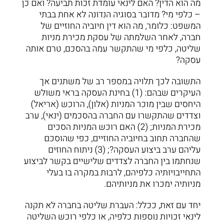
מה הוא הדין? האם לינאי עומדת זכות תביעה? ואם כן
– כלפי מי? מדובר בסוגיה הנדונה לא אחת בבתי
המשפט: כלומר, מה הוא דין חיוביה החוזיים של
חברה, לאחר השלמתה של עסקת מכירת מניות
שליטה, כלפי מי שהתקשר עמה בהסכם, טרם אותה
עסקה?
התשובה לכך תלויה במספר רב של משתנים אך
העיקרים שבהם: (1) בחינת העסקה בראי משולש
היחסים שבין מוכר המניות (אלון), הרוכש (אריאל)
וצדדים שהתקשרו עם החברה בהסכמים (ינאי), ערב
מכירת המניות; (2) האם רוכש המניות הסכים
שהחברה תחוב בחיוביה החוזיים, כפי שהוסכם
עליהם ערב ביצוע העסקה?; (3) ניתוח החוזים
שנחתמו בין החברה לצדדים שלישיים בקשר לביצוע
התחייבויותיה כלפיהם, לרבות במקרה בו בעלי
מניותיה ימכרו את מניותיהם.
יחד עם זאת, ככלל: העברת שליטה בחברה לא תקנה
לינאי זכויות נוספות כלפיה, או כלפי רוכש השליטה