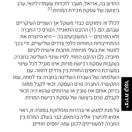
החדש בה, אריאל, מעבר לזכויות שעמדו לינאי, ערב
[1]
ביצועה של עסקת מכירת המניות.
לכלל זה נימוקים כבדי משקל אך השניים העיקריים
שבהם, הם: (1) ההיבט התאגידי, הגורס כי החברה
ולא הפרטים – המשקיעים בה – היא היוצרת את
ההתחייבויות החוזיות כלפי צדדים שלישיים, ודי בכך
לפטור את בעלי מניותיה מחבות אישית לקיום
חיוביה; (2) ההיבט החוזי, לפיו שינוי השליטה בחברה,
בעקבות עסקת רכישת מניות, אינו מוביל לכל שינוי
במערכת היחסים החוזית בין צדדים לחוזה. עם
השלמתה של העברת השליטה בחברה צד לחוזה, עמו
התקשרה החברה טרם העסקה, זכאי לקבל ממנה
יצירת קשר
בדיוק אותם את טובין או שירותים שהוא היה זכאי
לקבלם, טרם ביצועה של עסקת רכישת המניות.
על מנת למנוע אי-בהירות ומחלוקת בסוגיה זו, ראוי
אפוא להיערך אליה בהתאם, כבר בשלב המו"מ בין
החברה למעוניינים לכונן עמה יחסים חוזיים.